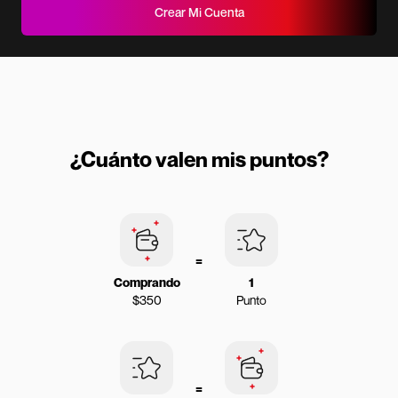
Crear Mi Cuenta
¿Cuánto valen mis puntos?
=
Comprando
1
$350
Punto
=