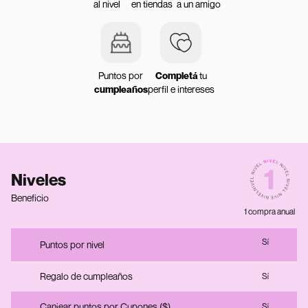
al nivel
en tiendas
a un amigo
Puntos por
Completá
tu
cumpleaños
perfil e intereses
Niveles
Beneficio
1 compra anual
Sí
Puntos por nivel
Regalo de cumpleaños
Sí
Canjear puntos por Cupones ($)
Sí